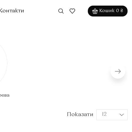
Контакти
Кошик
0
₴
рева
Показати