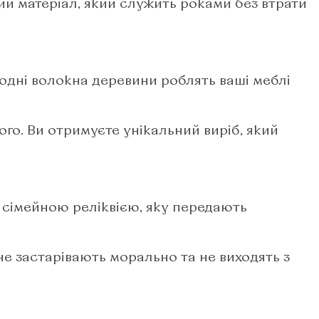
ий матеріал, який служить роками без втрати
одні волокна деревини роблять ваші меблі
ного. Ви отримуєте унікальний виріб, який
ь сімейною реліквією, яку передають
не застарівають морально та не виходять з