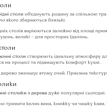
толи
бідні столи
об’єднують родину за спільною тра
ло якого збираються близькі.​
дніх столів варіюються залежно від площі прим
ухонь, великі – для просторих їдалень.​
столи
ухонні столи
створюють ідеальну атмосферу дл
я на процесі та підвищують комфорт кухні.​
дерево зменшує втому очей. Приємна текстур
олики
нні столики з дерева
дуже популярні сьогодні. 
но тримати келих вина, книжку чи чашку кави. Т