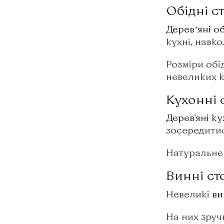
Обідні с
Деревʼяні о
кухні, навко
Розміри обі
невеликих к
Кухонні 
Дерев’яні к
зосередитис
Натуральне 
Винні ст
Невеликі
ви
На них зруч