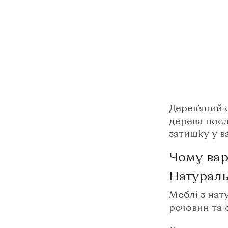
Дерев’яний 
дерева поєд
затишку у в
Чому вар
Натураль
Меблі з нат
речовин та 