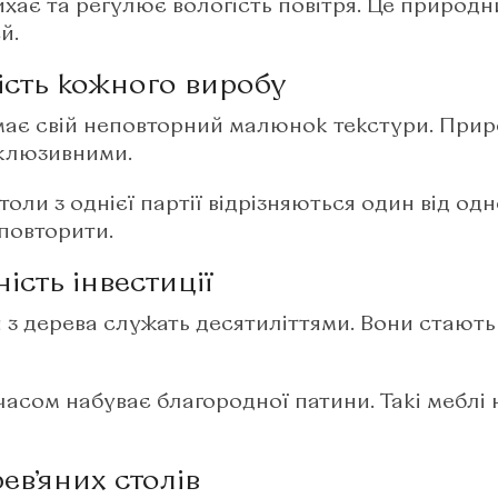
хає та регулює вологість повітря. Це природн
.​
ість кожного виробу
має свій неповторний малюнок текстури. Прир
клюзивними.​
столи з однієї партії відрізняються один від од
овторити.​
ість інвестиції
и з дерева служать десятиліттями. Вони стают
часом набуває благородної патини. Такі меблі 
ев’яних столів