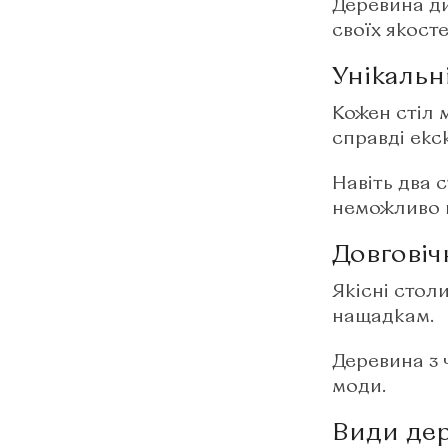
Деревина ди
своїх якостей
Унікальн
Кожен стіл 
справді екс
Навіть два 
неможливо п
Довговічн
Якісні стол
нащадкам.​
Деревина з 
моди.​
Види дер