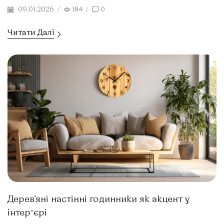
09.01.2026
/
184
/
0
Читати Далі
Дерев’яні настінні годинники як акцент у
інтерʼєрі