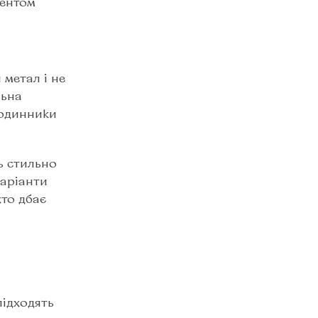
центом
 метал і не
льна
годинники
ь стильно
варіанти
хто дбає
підходять