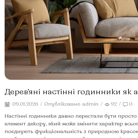
Дерев’яні настінні годинники як а
09.01.2026
/
Опубліковано
admin
/
92
/
0
Настінні годинники давно перестали бути просто
елемент декору, який може змінити характер всьог
поєднують функціональність з природною красою, 