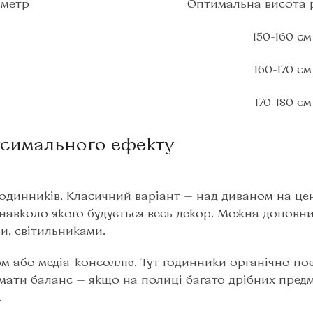
аметр
Оптимальна висота 
150-160 см
160-170 см
170-180 см
ксимального ефекту
годинників. Класичний варіант — над диваном на це
навколо якого будується весь декор. Можна доповни
, світильниками.
м або медіа-консоллю. Тут годинники органічно по
ти баланс — якщо на полиці багато дрібних предм
.