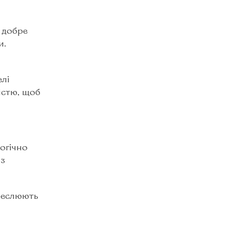
 добре
и.
елі
істю, щоб
огічно
 з
креслюють