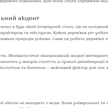
 дерев’яні годинники, щоб вони стали справжнім ак
льний акцент
ично в будь-який інтер’єрний стиль. Це не холодний
арактером та текстурою. Кожна дерев’яна річ уніка
рювала природа роками. Саме це робить дерев’яні 
тю. Мінімалістичні скандинавські моделі виглядают
еносять у минуле століття, а сучасні дизайнерські 
кологічне та безпечне — важливий фактор для тих, 
й ніколи не виходить з моди. Вони універсальні та 