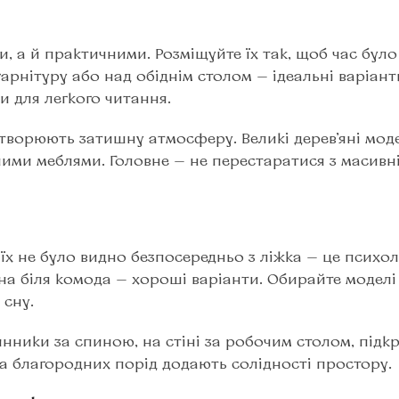
, а й практичними. Розміщуйте їх так, щоб час було
арнітуру або над обіднім столом — ідеальні варіант
 для легкого читання.
творюють затишну атмосферу. Великі дерев’яні мод
ними меблями. Головне — не перестаратися з масивн
їх не було видно безпосередньо з ліжка — це психол
на біля комода — хороші варіанти. Обирайте моделі
 сну.
инники за спиною, на стіні за робочим столом, під
ева благородних порід додають солідності простору.