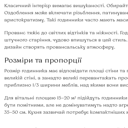
Класичний інтер’єр вимагає вишуканості. Обирайте
Оздоблення може включати різьблення, патинува
аристократизму. Такі годинники часто мають маси
Прованс тяжіє до світлих відтінків та ніжності.
штучного старіння, чудово впишуться в цей стиль.
дизайн створять провансальську атмосферу.
Розміри та пропорції
Розмір годинника має відповідати площі стіни та
великій стіні, а занадто великі перевантажать пр
приблизно 1/3 ширини меблів, над якими вони вис
Для вітальні площею 15−20 м² підійдуть годинник
бути помітними, але не домінуватимуть надто агре
35−50 см. Кухня зазвичай потребує компактніших 