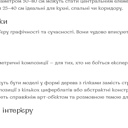
 діаметром 50−80 см можуть стати центральним елем
 25−40 см ідеальні для кухні, спальні чи коридору.
ки
єру графічності та сучасності. Вони чудово вписуют
тричні композиції — для тих, хто не боїться експер
ть бути моделі у формі дерева з гілками замість ст
зиції з кількох циферблатів або абстрактні констру
ають справжнім арт-об’єктом та розмовною темою дл
інтер’єру