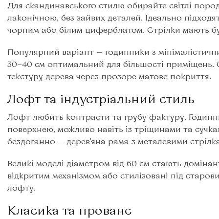
Для скандинавського стилю обирайте світлі пород
лаконічною, без зайвих деталей. Ідеально підход
чорним або білим циферблатом. Стрілки мають б
Популярний варіант — годинники з мінімалістичн
30−40 см оптимальний для більшості приміщень. 
текстуру дерева через прозоре матове покриття.
Лофт та індустріальний стиль
Лофт любить контрасти та грубу фактуру. Годинн
поверхнею, можливо навіть із тріщинами та сучк
бездоганно — дерев’яна рама з металевими стрі
Великі моделі діаметром від 60 см стають домін
відкритим механізмом або стилізовані під старов
лофту.
Класика та прованс