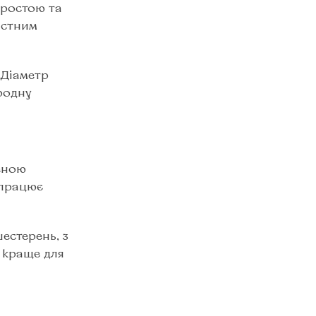
простою та
астним
 Діаметр
родну
еною
 працює
естерень, з
м краще для