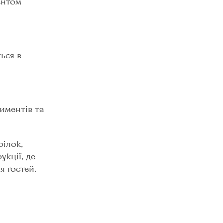
ентом
ься в
иментів та
рілок,
кції, де
я гостей.