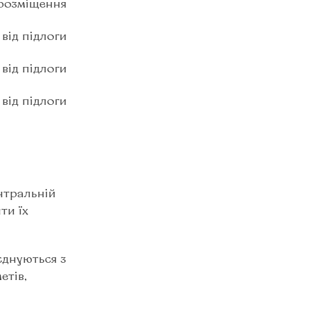
розміщення
 від підлоги
 від підлоги
 від підлоги
нтральній
ти їх
єднуються з
етів,