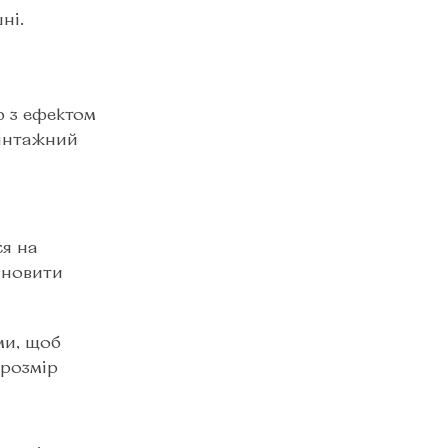
ні.
ю з ефектом
вінтажний
ся на
тановити
ми, щоб
 розмір