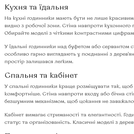
Кухня та їдальня
На кухні годинники мають бути не лише красивими
видно з робочої зони. Стіна навпроти кухонного г
Обирайте моделі з чіткими контрастними цифрами
У їдальні годинники над буфетом або сервантом с
особливо гарно виглядають у поєднанні з дерев’я
простір залишався легким.
Спальня та кабінет
У спальні годинники краще розміщувати так, щоб 
комфортніше. Стіна навпроти входу або бічна сті
безшумним механізмом, щоб цокання не заважало
Кабінет вимагає стриманості та елегантності. Год
статус та організованість. Класичні моделі з дер