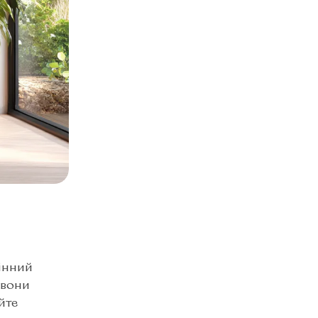
Настінний годинник з дерева "Wild Deer", дерев'яний годинник з гравіруванням (під замовлення від 10 шт.)
650
₴
550
₴
Настінний годинник з дерева "Доброго вечора, ми з України", дерев'яний годинник з патріотичним гравіруванням (під замовлення від 10 шт.)
650
₴
550
₴
Настінний годинник з дерева "Carpathians", дерев'яний годинник з гравіруванням (під замовлення від 10 шт.)
650
₴
550
₴
Настінний годинник з дерева "Geometric" , дерев'яний годинник з гравіруванням (під замовлення від 10 шт.)
650
₴
550
₴
інний
 вони
йте