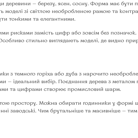
и деревини — березу, ясен, сосну. Форма має бути 
ять моделі зі світлою необробленою рамою та контр
ути тонкими та елегантними.
ими рисками замість цифр або зовсім без позначок.
Особливо стильно виглядають моделі, де видно при
ики з темного горіха або дуба з нарочито необробл
ами — ідеальний вибір. Поєднання дерева з металом
лками та цифрами створює промисловий шарм.
антою простору. Можна обирати годинники у формі ш
инні заводські. Чим брутальніше та масивніше — ти