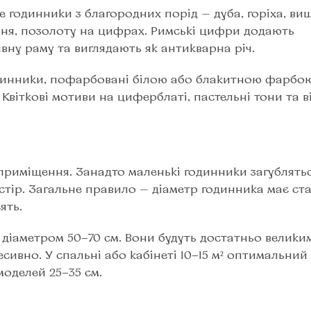
 годинники з благородних порід — дуба, горіха, виш
ння, позолоту на цифрах. Римські цифри додають
вну раму та виглядають як антикварна річ.
 Годинники, пофарбовані білою або блакитною фарбо
 Квіткові мотиви на циферблаті, пастельні тони та 
 приміщення. Занадто маленькі годинники загублять
остір. Загальне правило — діаметр годинника має с
ять.
и діаметром 50−70 см. Вони будуть достатньо велики
сивно. У спальні або кабінеті 10−15 м² оптимальний
моделей 25−35 см.