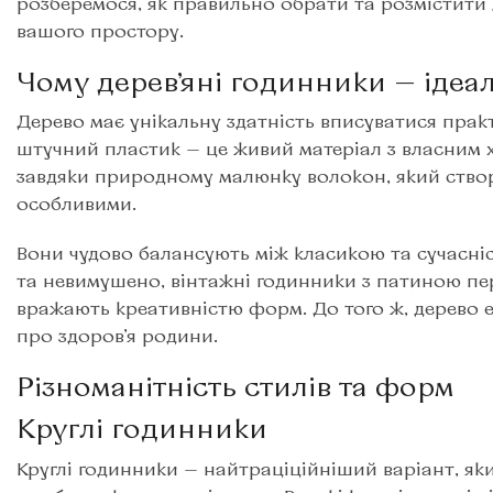
розберемося, як правильно обрати та розмістити
вашого простору.
Чому дерев’яні годинники — ідеа
Дерево має унікальну здатність вписуватися практ
штучний пластик — це живий матеріал з власним х
завдяки природному малюнку волокон, який ство
особливими.
Вони чудово балансують між класикою та сучасніс
та невимушено, вінтажні годинники з патиною пер
вражають креативністю форм. До того ж, дерево е
про здоров’я родини.
Різноманітність стилів та форм
Круглі годинники
Круглі годинники — найтраціційніший варіант, яки