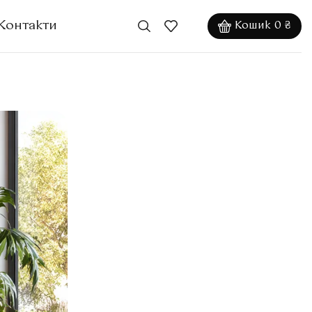
Контакти
Кошик
0
₴
Категорії
(5)
Блог
Best-Selling