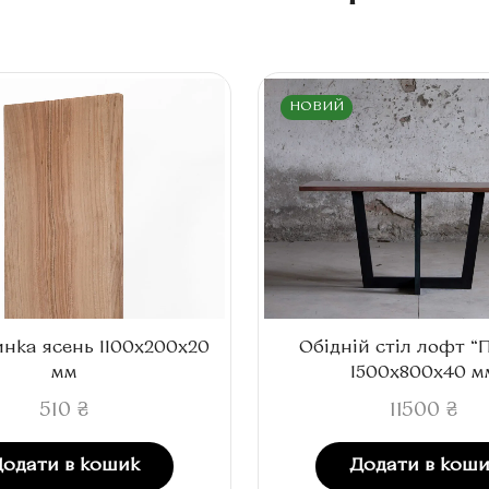
НОВИЙ
нка ясень 1100x200x20
Обідній стіл лофт “
мм
1500x800x40 м
510
₴
11500
₴
Додати в кошик
Додати в коши