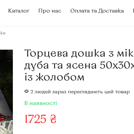
Каталог
Про нас
Оплата та Доставка
шки
Торцева дошка з мік
дуба та ясена 50х30
із жолобом
2 людей зараз переглядають цей товар
В наявності
1725
₴