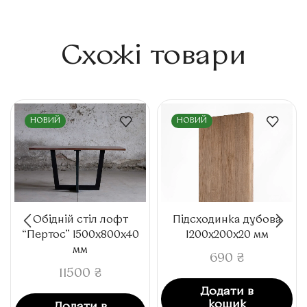
Схожі товари
НОВИЙ
НОВИЙ
Обідній стіл лофт
Підсходинка дубова
“Пертос” 1500x800x40
1200x200x20 мм
мм
690
₴
11500
₴
Додати в
кошик