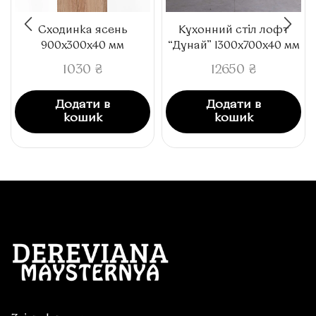
Сходинка ясень
Кухонний стіл лофт
900x300x40 мм
“Дунай” 1300x700x40 мм
1030
₴
12650
₴
Додати в
Додати в
кошик
кошик