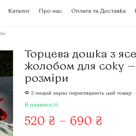
Каталог
Про нас
Оплата та Доставка
шки
Торцева дошка з ясе
жолобом для соку —
розміри
2 людей зараз переглядають цей товар
В наявності
520
₴
–
690
₴