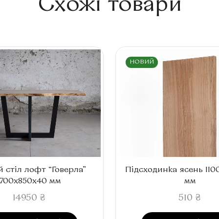
Схожі товари
НОВИЙ
й стіл лофт “Говерла”
Підсходинка ясень 11
1700x850x40 мм
мм
14950
₴
510
₴