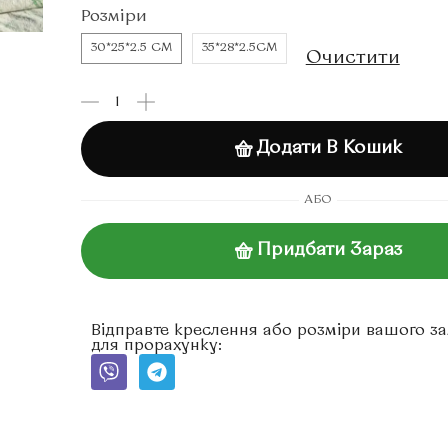
Розміри
30*25*2.5 СМ
35*28*2.5СМ
Очистити
Додати В Кошик
АБО
Придбати Зараз
Відправте креслення або розміри вашого з
для прорахунку: